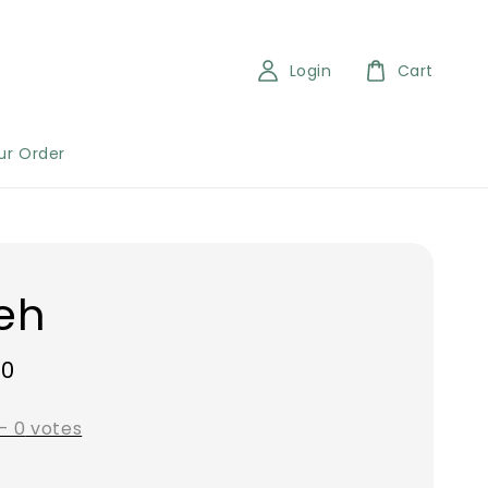
Login
Cart
ur Order
eh
00
-
0
votes