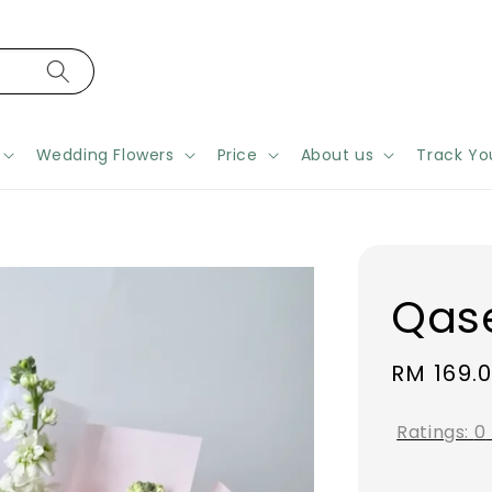
Wedding Flowers
Price
About us
Track Yo
Qas
Regular
RM 169.
price
Ratings:
0