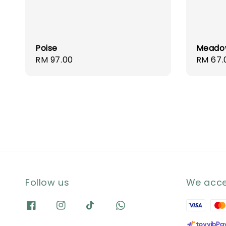
Poise
Meado
Regular
RM 97.00
Regula
RM 67.
price
price
Follow us
We acc