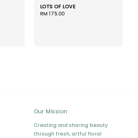
LOTS OF LOVE
Regular
RM 175.00
price
Our Mission
Creating and sharing beauty
through fresh, artful floral