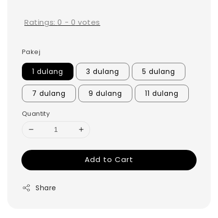
price
Ratings:
0
-
0
votes
Pakej
1 dulang
3 dulang
5 dulang
7 dulang
9 dulang
11 dulang
Quantity
Add to Cart
Share