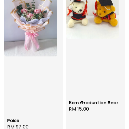
8cm Graduation Bear
Regular
RM 15.00
price
Poise
Regular
RM 97.00