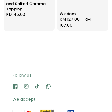
and Salted Caramel
Topping
Wisdom
Regular
RM 45.00
Regular
RM 127.00
-
RM
price
price
167.00
Follow us
We accept