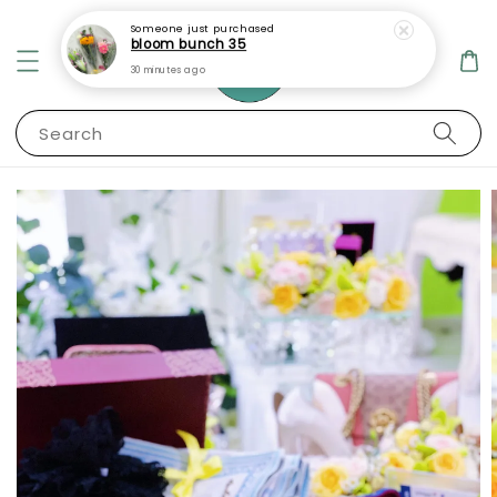
Someone
just purchased
bloom bunch 35
30 minutes ago
Search